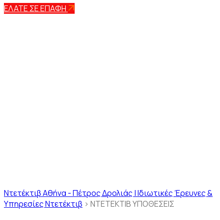
ΕΛΑΤΕ ΣΕ ΕΠΑΦΗ
ΝΤΕΤΕΚΤΙΒ
ΥΠΟΘΕΣΕΙΣ
Ντετέκτιβ Αθήνα - Πέτρος Δρολιάς | Ιδιωτικές Έρευνες &
Υπηρεσίες Ντετέκτιβ
>
ΝΤΕΤΕΚΤΙΒ ΥΠΟΘΕΣΕΙΣ